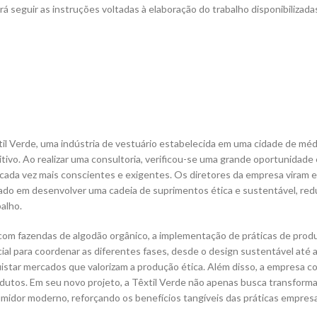
rá seguir as instruções voltadas à elaboração do trabalho disponibilizad
xtil Verde, uma indústria de vestuário estabelecida em uma cidade de mé
ivo. Ao realizar uma consultoria, verificou-se uma grande oportunidad
ada vez mais conscientes e exigentes. Os diretores da empresa viram e
cado em desenvolver uma cadeia de suprimentos ética e sustentável, re
alho.
 com fazendas de algodão orgânico, a implementação de práticas de prod
cial para coordenar as diferentes fases, desde o design sustentável at
istar mercados que valorizam a produção ética. Além disso, a empresa
dutos. Em seu novo projeto, a Têxtil Verde não apenas busca transfor
idor moderno, reforçando os benefícios tangíveis das práticas empresa