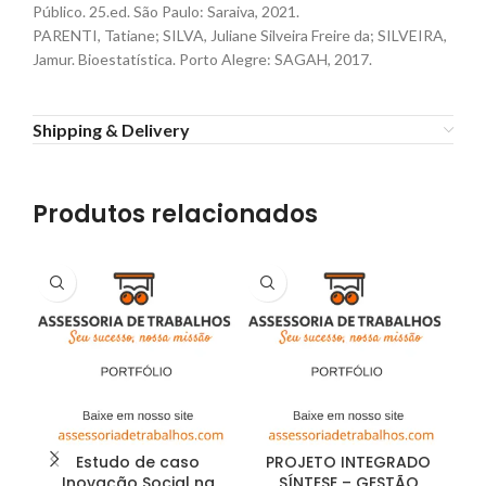
Público. 25.ed. São Paulo: Saraiva, 2021.
PARENTI, Tatiane; SILVA, Juliane Silveira Freire da; SILVEIRA,
Jamur. Bioestatística. Porto Alegre: SAGAH, 2017.
Shipping & Delivery
Produtos relacionados
Estudo de caso
PROJETO INTEGRADO
P
Inovação Social na
SÍNTESE – GESTÃO
S