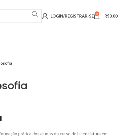
0
LOGIN/REGISTRAR-SE
R$
0,00
losofia
osofia
a
a formação prática dos alunos do curso de Licenciatura em