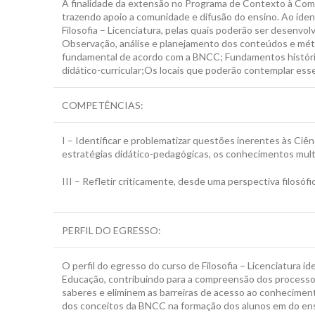
A finalidade da extensão no Programa de Contexto à Comun
trazendo apoio a comunidade e difusão do ensino. Ao iden
Filosofia – Licenciatura, pelas quais poderão ser desenvo
Observação, análise e planejamento dos conteúdos e mét
fundamental de acordo com a BNCC; Fundamentos histórico
didático-curricular;Os locais que poderão contemplar ess
COMPETÊNCIAS:
I – Identificar e problematizar questões inerentes às Ciênc
estratégias didático-pedagógicas, os conhecimentos multi
III – Refletir criticamente, desde uma perspectiva filosófica,
PERFIL DO EGRESSO:
O perfil do egresso do curso de Filosofia – Licenciatura i
Educação, contribuindo para a compreensão dos processo
saberes e eliminem as barreiras de acesso ao conhecime
dos conceitos da BNCC na formação dos alunos em do ensi