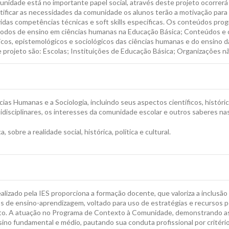
idade está no importante papel social, através deste projeto ocorrerá 
tificar as necessidades da comunidade os alunos terão a motivação para 
lvidas competências técnicas e soft skills específicas. Os conteúdos pro
odos de ensino em ciências humanas na Educação Básica; Conteúdos e 
s, epistemológicos e sociológicos das ciências humanas e do ensino da
e projeto são: Escolas; Instituições de Educação Básica; Organizações n
ias Humanas e a Sociologia, incluindo seus aspectos científicos, histórico
disciplinares, os interesses da comunidade escolar e outros saberes nas
 sobre a realidade social, histórica, política e cultural.
dealizado pela IES proporciona a formação docente, que valoriza a inclus
s de ensino-aprendizagem, voltado para uso de estratégias e recursos
nto. A atuação no Programa de Contexto à Comunidade, demonstrando as
no fundamental e médio, pautando sua conduta profissional por critério