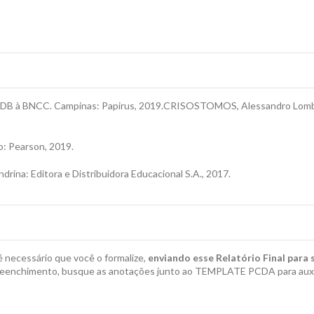
 LDB à BNCC. Campinas: Papirus, 2019.CRISOSTOMOS, Alessandro Lombar
o: Pearson, 2019.
rina: Editora e Distribuidora Educacional S.A., 2017.
é necessário que você o formalize,
enviando esse Relatório Final para 
eenchimento, busque as anotações junto ao TEMPLATE PCDA para auxili