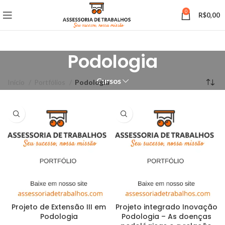
0
R$
0,00
Podologia
Cursos
Início
Portfólios
Podologia
Projeto de Extensão III em
Projeto integrado Inovação
Podologia
Podologia – As doenças