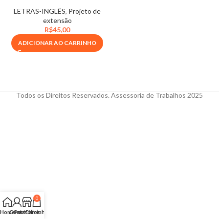
LETRAS-INGLÊS
,
Projeto de
extensão
R$
45,00
ADICIONAR AO CARRINHO
Todos os Direitos Reservados. Assessoria de Trabalhos 2025
0
Home
Conta
Portfólios
Carrinho