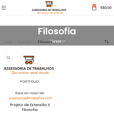
0
R$
0,00
Filosofia
Cursos
Início
Portfólios
Filosofia
Projeto de Extensão II
Filosofia