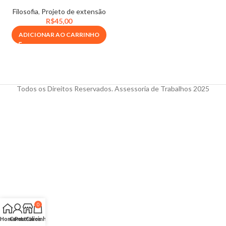
Filosofia
,
Projeto de extensão
R$
45,00
ADICIONAR AO CARRINHO
Todos os Direitos Reservados. Assessoria de Trabalhos 2025
0
Home
Conta
Portfólios
Carrinho