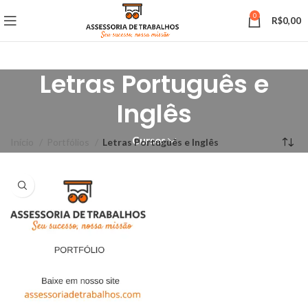
0
R$
0,00
Letras Português e
Inglês
Cursos
Início
Portfólios
Letras Português e Inglês