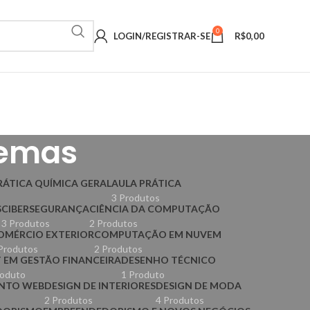
0
LOGIN/REGISTRAR-SE
R$
0,00
temas
RÁTICA QUÍMICA GERAL
AULA PRÁTICA
3 Produtos
S
CIBERSEGURANÇA
CIÊNCIA DA COMPUTAÇÃO
3 Produtos
2 Produtos
OMÉRCIO EXTERIOR
COMPUTAÇÃO EM NUVEM
Produtos
2 Produtos
 EM GESTÃO FINANCEIRA
DESENHO TÉCNICO
roduto
1 Produto
NTO WEB
DESIGN DE INTERIORES
DESIGN DE MODA
2 Produtos
4 Produtos