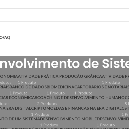
HO
FAQ
nvolvimento de Sis
RONOMIA
ATIVIDADE PRÁTICA PRODUÇÃO GRÁFICA
ATIVIDADE P
odutos
1 Produto
1 Produto
RIAIS
BANCO DE DADOS
BIOMEDICINA
CARTORÁRIOS E NOTARIAI
1 Produto
1 Produto
1 Produto
CIAS ECONÔMICAS
COACHING E DESENVOLVIMENTO HUMANO
C
dutos
2 Produtos
5 
NA ERA DIGITAL
CRIPTOMOEDAS E FINANÇAS NA ERA DIGITAL
CST
1 Produto
1 P
TO DE UM SISTEMA
DESENVOLVIMENTO MOBILE
DESENVOLVIME
1 Produto
1 Produto