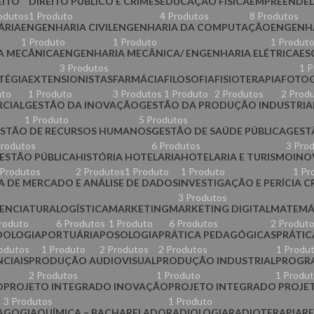
EITO
DIREITO PÚBLICO E CRIMES
EDUCAÇÃO FÍSICA
EMPREENDE
odutos
1 Produto
4 Produtos
8 Produtos
ÁRIA
ENGENHARIA CIVIL
ENGENHARIA DA COMPUTAÇÃO
ENGENH
1 Produto
1 Produto
1 Produt
A MECÂNICA
ENGENHARIA MECÂNICA/ ENGENHARIA ELÉTRICA
ES
3 Produtos
1 P
TÉGIA
EXTENSIONISTAS
FARMÁCIA
FILOSOFIA
FISIOTERAPIA
FOTOG
uto
1 Produto
3 Produtos
1 Produto
2 Produtos
2 Prod
CIAL
GESTÃO DA INOVAÇÃO
GESTÃO DA PRODUÇÃO INDUSTRIA
1 Produto
5 Produtos
STÃO DE RECURSOS HUMANOS
GESTÃO DE SAÚDE PÚBLICA
GEST
Produtos
6 Produtos
3 Pro
ESTÃO PÚBLICA
HISTÓRIA
HOTELARIA
HOTELARIA E TURISMO
INO
 Produtos
2 Produtos
1 Produto
1 Produto
1 Pr
A DE MERCADO E ANÁLISE DE DADOS
INVESTIGAÇÃO E PERÍCIA C
3 Produtos
CENCIATURA
LOGÍSTICA
MARKETING
MARKETING DIGITAL
MATEMÁ
roduto
6 Produtos
1 Produto
6 Produtos
2 Produt
DOLOGIA
PORTUÁRIA
POSOLOGIA
PRÁTICA PEDAGÓGICAS
PRÁTIC
odutos
1 Produto
2 Produtos
2 Produtos
1 Produ
CIAIS
PRODUÇÃO AUDIOVISUAL
PRODUÇÃO INDUSTRIAL
PROGRA
2 Produtos
1 Produto
1 Produ
O
PROJETO INTEGRADO INOVAÇÃO
PROJETO INTEGRADO PROJE
3 Produtos
1 Produto
AGOGIA
QUÍMICA – BACHARELADO
RADIOLOGIA
RADIOTERAPIA
R