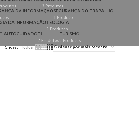
Produtos
3 Produtos
RANÇA DA INFORMAÇÃO
SEGURANÇA DO TRABALHO
dutos
1 Produto
GIA DA INFORMAÇÃO
TEOLOGIA
2 Produtos
E O AUTOCUIDADO
TI
TURISMO
2 Produtos
2 Produtos
Show
Todos