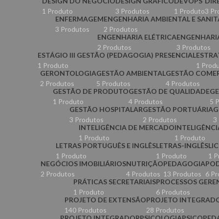
DESIGN DO NEGÓCIO
DESIGN GRÁFICO
DEVOPS
DIR
1 Produto
3 Produtos
1 Produto
3 Pr
ENFERMAGEM
ENGENHARIA AMBIENTAL E SANIT
3 Produtos
2 Produtos
ENGENHARIA ELÉTRICA
ENGENHARI
2 Produtos
3 Produtos
ESTÁGIO III GESTÃO (PEDAGOGIA) PRESENCIAL
ESTRA
1 Produto
1 Prod
GERONTOLOGIA
GESTÃO AMBIENTAL
GESTÃO COMER
2 Produtos
5 Produtos
4 Produtos
GESTÃO DE PRODUTO
GESTÃO DE QUALIDADE
GE
1 Produto
4 Produtos
5 
GESTÃO HOSPITALAR
GESTÃO PORTUÁRIA
G
3 Produtos
2 Produtos
3
INTELIGÊNCIA DE MERCADO
INTELIGÊNCI
1 Produto
1 Produto
LETRAS PORTUGUÊS E INGLÊS
LETRAS-INGLÊS
LI
1 Produto
1 Produto
1 P
NEGÓCIOS IMOBILIÁRIOS
NUTRIÇÃO
PEDAGOGIA
PO
2 Produtos
4 Produtos
13 Produtos
6 Pr
PRÁTICAS SECRETARIAIS
PROCESSOS GEREN
1 Produto
6 Produtos
PROJETO DE EXTENSÃO
PROJETO INTEGRAD
140 Produtos
28 Produtos
PROJETO INTEGRADOR
PSICOLOGIA
PSICOPED