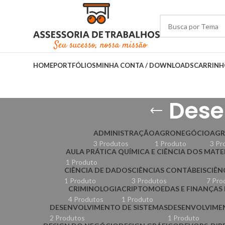
HOME
PORTFÓLIOS
MINHA CONTA / DOWNLOADS
CARRIN
Dese
ADMINISTRAÇÃO
AGRONEGÓCIO
AG
3 Produtos
1 Produto
3 Pr
AULA PRÁTICA QUÍMICA E CIÊNCIA DOS MATE
1 Produto
CIÊNCIA DE DADOS
CIÊNCIAS CONTÁBEIS
CIÊN
1 Produto
3 Produtos
7 Pro
CRIMINOLOGIA
CRIPTOMOEDAS E FINANÇAS 
4 Produtos
1 Produto
DESENVOLVIMENTO DE SISTEMAS
DESENVOLVIMEN
2 Produtos
1 Produto