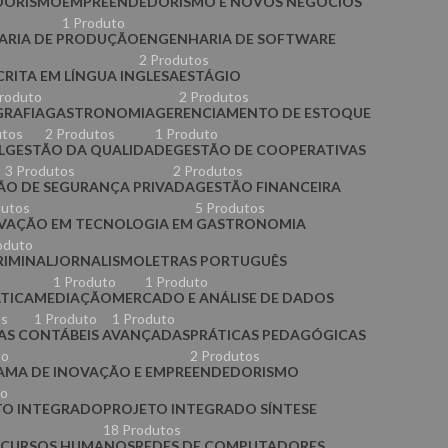
DORISMO
EMPREENDEDORISMO E NOVOS NEGÓCIOS
1 Produto
ARIA DE PRODUÇÃO
ENGENHARIA DE SOFTWARE
o
2 Produtos
CRITA EM LÍNGUA INGLESA
ESTÁGIO
roduto
2 Produtos
RAFIA
GASTRONOMIA
GERENCIAMENTO DE ESTOQUE
utos
2 Produtos
1 Produto
L
GESTÃO DA QUALIDADE
GESTÃO DE COOPERATIVAS
3 Produtos
2 Produtos
ÃO DE SEGURANÇA PRIVADA
GESTÃO FINANCEIRA
dutos
5 Produtos
VAÇÃO EM TECNOLOGIA EM GASTRONOMIA
oduto
RIMINAL
JORNALISMO
LETRAS PORTUGUÊS
1 Produto
1 Produto
TICA
MEDIAÇÃO
MERCADO E ANÁLISE DE DADOS
os
1 Produto
1 Produto
AS CONTÁBEIS AVANÇADAS
PRÁTICAS PEDAGÓGICAS
to
2 Produtos
MA DE INOVAÇÃO E EMPREENDEDORISMO
to
TO INTEGRADO
PROJETO INTEGRADO SÍNTESE
18 Produtos
ECURSOS HUMANOS
REDES DE COMPUTADORES