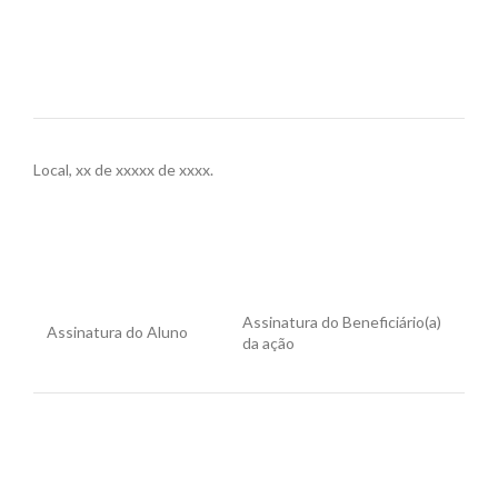
Local, xx de xxxxx de xxxx.
Assinatura do Beneficiário(a)
Assinatura do Aluno
da ação