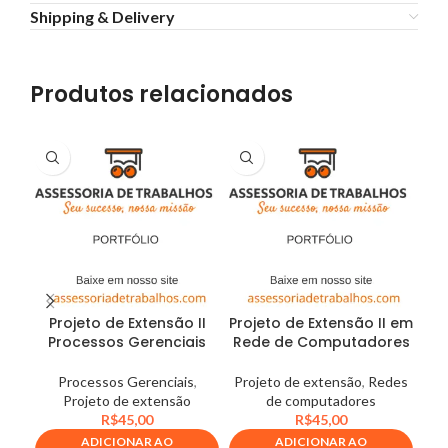
Shipping & Delivery
Produtos relacionados
Projeto de Extensão II
Projeto de Extensão II em
Pro
Processos Gerenciais
Rede de Computadores
Processos Gerenciais
,
Projeto de extensão
,
Redes
Com
Projeto de extensão
de computadores
R$
45,00
R$
45,00
ADICIONAR AO
ADICIONAR AO